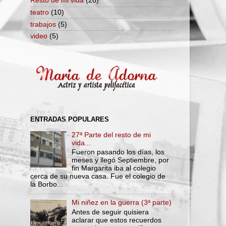
Resto de mi vida
(28)
teatro
(10)
trabajos
(5)
video
(5)
ENTRADAS POPULARES
27ª Parte del resto de mi
vida...
Fueron pasando los días, los
meses y llegó Septiembre, por
fin Margarita iba al colegio
cerca de su nueva casa. Fue el colegio de
la Borbo...
Mi niñez en la guerra (3ª parte)
Antes de seguir quisiera
aclarar que estos recuerdos