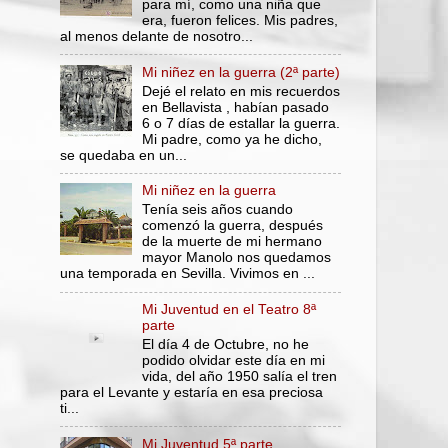
para mí, como una niña que
era, fueron felices. Mis padres,
al menos delante de nosotro...
Mi niñez en la guerra (2ª parte)
Dejé el relato en mis recuerdos
en Bellavista , habían pasado
6 o 7 días de estallar la guerra.
Mi padre, como ya he dicho,
se quedaba en un...
Mi niñez en la guerra
Tenía seis años cuando
comenzó la guerra, después
de la muerte de mi hermano
mayor Manolo nos quedamos
una temporada en Sevilla. Vivimos en ...
Mi Juventud en el Teatro 8ª
parte
El día 4 de Octubre, no he
podido olvidar este día en mi
vida, del año 1950 salía el tren
para el Levante y estaría en esa preciosa
ti...
Mi Juventud 5ª parte