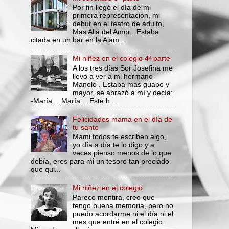
Por fin llegó el día de mi
primera representación, mi
debut en el teatro de adulto,
Mas Allá del Amor . Estaba
citada en un bar en la Alam...
Mi niñez en el colegio 4ª parte
A los tres días Sor Josefina me
llevó a ver a mi hermano
Manolo . Estaba más guapo y
mayor, se abrazó a mí y decía:
-María… María… Este h...
Felicidades mama en el día de
tu santo
Mami todos te escriben algo,
yo día a día te lo digo y a
veces pienso menos de lo que
debía, eres para mi un tesoro tan preciado
que qui...
Mi niñez en el colegio
Parece mentira, creo que
tengo buena memoria, pero no
puedo acordarme ni el día ni el
mes que entré en el colegio.