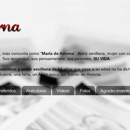
s, más conocida como "
María de Adorna
". Actriz sevillana, mujer con 
". Sus recuerdos, sus pensamientos, sus pasiones,
SU VIDA
.
 escritora y actriz sevillana
de 84 años que pese a su edad no ha dicho
erra, una Niña, un Amor único, un Trocito de Historia.
eferidos
Anécdotas
Videos
Fotos
Agradecimient