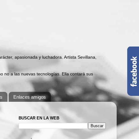
carácter, apasionada y luchadora. Artista Sevillana,
 no a las nuevas tecnologías. Ella contará sus
os
Enlaces amigos
BUSCAR EN LA WEB