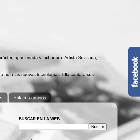
carácter, apasionada y luchadora. Artista Sevillana,
 no a las nuevas tecnologías. Ella contará sus
os
Enlaces amigos
BUSCAR EN LA WEB