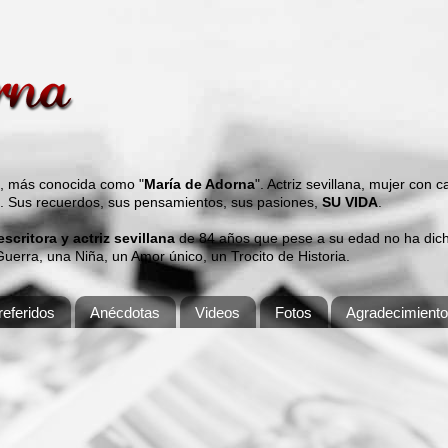
s, más conocida como "
María de Adorna
". Actriz sevillana, mujer con 
". Sus recuerdos, sus pensamientos, sus pasiones,
SU VIDA
.
 escritora y actriz sevillana
de 84 años que pese a su edad no ha dicho
erra, una Niña, un Amor único, un Trocito de Historia.
eferidos
Anécdotas
Videos
Fotos
Agradecimient