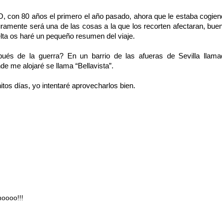
O, con 80 años el primero el año pasado, ahora que le estaba cogie
ramente será una de las cosas a la que los recorten afectaran, bue
elta os haré un pequeño resumen del viaje.
és de la guerra? En un barrio de las afueras de Sevilla llama
nde me alojaré se llama “Bellavista”.
os días, yo intentaré aprovecharlos bien.
hoooo!!!