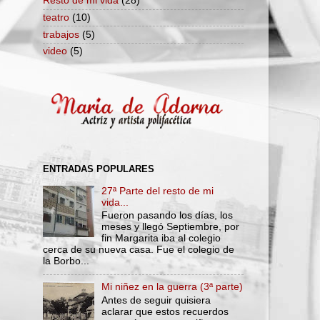
Resto de mi vida
(28)
teatro
(10)
trabajos
(5)
video
(5)
ENTRADAS POPULARES
27ª Parte del resto de mi
vida...
Fueron pasando los días, los
meses y llegó Septiembre, por
fin Margarita iba al colegio
cerca de su nueva casa. Fue el colegio de
la Borbo...
Mi niñez en la guerra (3ª parte)
Antes de seguir quisiera
aclarar que estos recuerdos