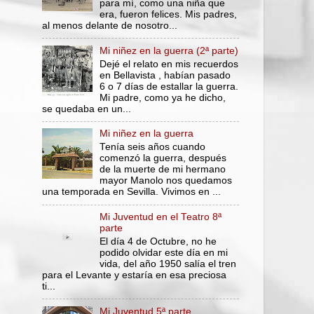
para mí, como una niña que
era, fueron felices. Mis padres,
al menos delante de nosotro...
Mi niñez en la guerra (2ª parte)
Dejé el relato en mis recuerdos
en Bellavista , habían pasado
6 o 7 días de estallar la guerra.
Mi padre, como ya he dicho,
se quedaba en un...
Mi niñez en la guerra
Tenía seis años cuando
comenzó la guerra, después
de la muerte de mi hermano
mayor Manolo nos quedamos
una temporada en Sevilla. Vivimos en ...
Mi Juventud en el Teatro 8ª
parte
El día 4 de Octubre, no he
podido olvidar este día en mi
vida, del año 1950 salía el tren
para el Levante y estaría en esa preciosa
ti...
Mi Juventud 5ª parte