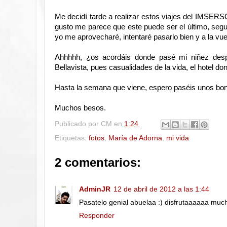
Me decidí tarde a realizar estos viajes del IMSERS
gusto me parece que este puede ser el último, segu
yo me aprovecharé, intentaré pasarlo bien y a la vu
Ahhhhh, ¿os acordáis donde pasé mi niñez despu
Bellavista, pues casualidades de la vida, el hotel do
Hasta la semana que viene, espero paséis unos bonit
Muchos besos.
Publicado por
CM
en
1:24
Etiquetas:
fotos
,
María de Adorna
,
mi vida
2 comentarios:
AdminJR
12 de abril de 2012 a las 1:44
Pasatelo genial abuelaa :) disfrutaaaaaa muc
Responder