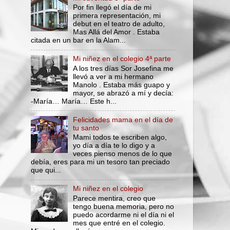
Por fin llegó el día de mi
primera representación, mi
debut en el teatro de adulto,
Mas Allá del Amor . Estaba
citada en un bar en la Alam...
Mi niñez en el colegio 4ª parte
A los tres días Sor Josefina me
llevó a ver a mi hermano
Manolo . Estaba más guapo y
mayor, se abrazó a mí y decía:
-María… María… Este h...
Felicidades mama en el día de
tu santo
Mami todos te escriben algo,
yo día a día te lo digo y a
veces pienso menos de lo que
debía, eres para mi un tesoro tan preciado
que qui...
Mi niñez en el colegio
Parece mentira, creo que
tengo buena memoria, pero no
puedo acordarme ni el día ni el
mes que entré en el colegio.