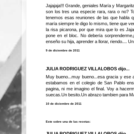
Jajajaja!!! Grande, geniales María y Margari
son los tres una especie rara, rara o no?
tenemos esas reuniones de las que habla qu
maría siempre le digo lo mismo, tiene que ven
la risa picarona, por que mira que lo es Jaja
pone en el bloc. No debería sorprenderm
enseño su hija, aprender a llorar, riendo.... 
9 de diciembre de 2011
JULIA RODRIGUEZ VILLALOBOS
dijo...
Muy bueno...muy bueno...esa gracia y ese ar
estabamos en el colegio de San Pablo ensay
pagina, ni me imagino el final. Voy a hacer
suecas.Un besito.Un abrazo tambien para Marga
10 de diciembre de 2011
Este sobre una de las recetas:
JULIA RODRIGUEZ VILLALOBOS
dijo...