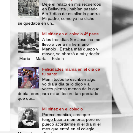
Dejé el relato en mis recuerdos
en Bellavista , habían pasado
6 o 7 días de estallar la guerra.
Mi padre, como ya he dicho,
se quedaba en un...
Mi niñez en el colegio 4ª parte
A los tres días Sor Josefina me
llevó a ver a mi hermano
Manolo . Estaba más guapo y
mayor, se abrazó a mí y decía:
-María… María… Este h...
Felicidades mama en el día de
tu santo
Mami todos te escriben algo,
yo día a día te lo digo y a
veces pienso menos de lo que
debía, eres para mi un tesoro tan preciado
que qui...
Mi niñez en el colegio
Parece mentira, creo que
tengo buena memoria, pero no
puedo acordarme ni el día ni el
mes que entré en el colegio.