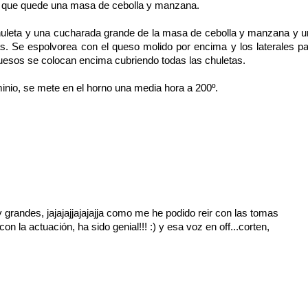
ra que quede una masa de cebolla y manzana.
chuleta y una cucharada grande de la masa de cebolla y manzana y 
s. Se espolvorea con el queso molido por encima y los laterales p
quesos se colocan encima cubriendo todas las chuletas.
minio, se mete en el horno una media hora a 200º.
s, muy grandes, jajajajjajajajja como me he podido reir con las tomas
on la actuación, ha sido genial!!! :) y esa voz en off...corten,