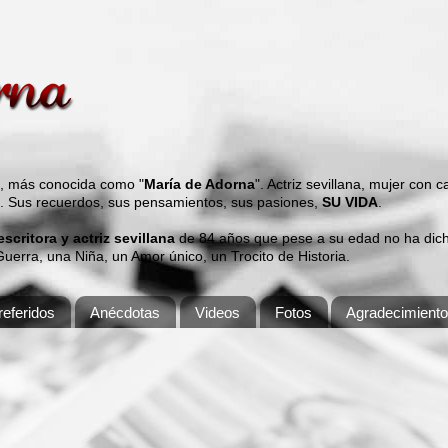
s, más conocida como "
María de Adorna
". Actriz sevillana, mujer con 
". Sus recuerdos, sus pensamientos, sus pasiones,
SU VIDA
.
 escritora y actriz sevillana
de 84 años que pese a su edad no ha dicho
erra, una Niña, un Amor único, un Trocito de Historia.
eferidos
Anécdotas
Videos
Fotos
Agradecimient