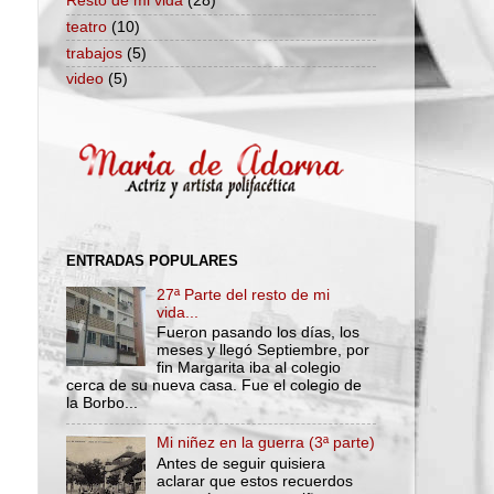
Resto de mi vida
(28)
teatro
(10)
trabajos
(5)
video
(5)
ENTRADAS POPULARES
27ª Parte del resto de mi
vida...
Fueron pasando los días, los
meses y llegó Septiembre, por
fin Margarita iba al colegio
cerca de su nueva casa. Fue el colegio de
la Borbo...
Mi niñez en la guerra (3ª parte)
Antes de seguir quisiera
aclarar que estos recuerdos