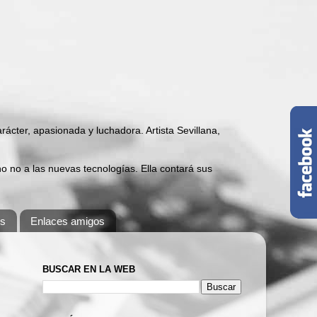
carácter, apasionada y luchadora. Artista Sevillana,
 no a las nuevas tecnologías. Ella contará sus
os
Enlaces amigos
BUSCAR EN LA WEB