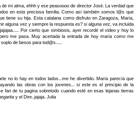
ta de mi alma, ehhh y ese peasoooo de director José. La verdad que
 Todos en esta preciosa familia. Como así también somos l@s que
e tiene su hija. Esta catalana como disfruto en Zaragoza, María,
ir alguna vez y siempre la respuesta es? si alguna vez, va incluida
jajajaa..... Por cierto que simbiosis, ayer recordé el video y hoy lo
e,pero me pasa. Muy acertada la entrada de hoy maría como me
Un soplo de besos para tod@s.....
te no lo hay en todos lados...me he divertido. María parecía que
ando las obras con los jovenes... si este es el principio de la
me fan de tu pagina sobretodo cuando esté en esas lejanas tierras
rita y el Dire..jajaja. Julia