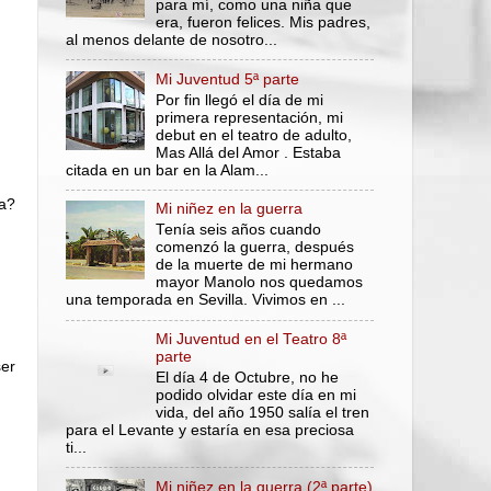
para mí, como una niña que
era, fueron felices. Mis padres,
al menos delante de nosotro...
Mi Juventud 5ª parte
Por fin llegó el día de mi
primera representación, mi
debut en el teatro de adulto,
Mas Allá del Amor . Estaba
citada en un bar en la Alam...
ía?
Mi niñez en la guerra
Tenía seis años cuando
comenzó la guerra, después
de la muerte de mi hermano
mayor Manolo nos quedamos
una temporada en Sevilla. Vivimos en ...
Mi Juventud en el Teatro 8ª
parte
ser
El día 4 de Octubre, no he
podido olvidar este día en mi
vida, del año 1950 salía el tren
para el Levante y estaría en esa preciosa
ti...
Mi niñez en la guerra (2ª parte)