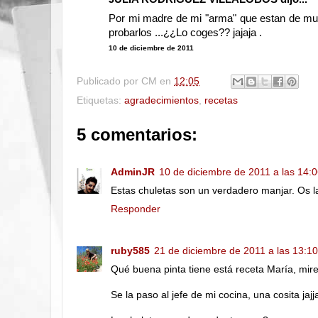
Por mi madre de mi "arma" que estan de muer
probarlos ...¿¿Lo coges?? jajaja .
10 de diciembre de 2011
Publicado por
CM
en
12:05
Etiquetas:
agradecimientos
,
recetas
5 comentarios:
AdminJR
10 de diciembre de 2011 a las 14:
Estas chuletas son un verdadero manjar. Os l
Responder
ruby585
21 de diciembre de 2011 a las 13:10
Qué buena pinta tiene está receta María, mire
Se la paso al jefe de mi cocina, una cosita jaj