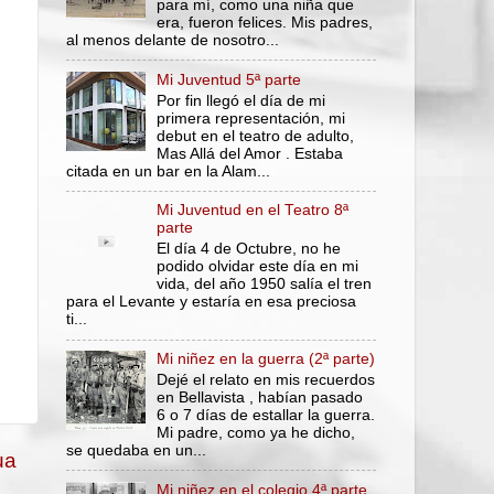
para mí, como una niña que
era, fueron felices. Mis padres,
al menos delante de nosotro...
Mi Juventud 5ª parte
Por fin llegó el día de mi
primera representación, mi
debut en el teatro de adulto,
Mas Allá del Amor . Estaba
citada en un bar en la Alam...
Mi Juventud en el Teatro 8ª
parte
El día 4 de Octubre, no he
podido olvidar este día en mi
vida, del año 1950 salía el tren
para el Levante y estaría en esa preciosa
ti...
Mi niñez en la guerra (2ª parte)
Dejé el relato en mis recuerdos
en Bellavista , habían pasado
6 o 7 días de estallar la guerra.
Mi padre, como ya he dicho,
se quedaba en un...
ua
Mi niñez en el colegio 4ª parte