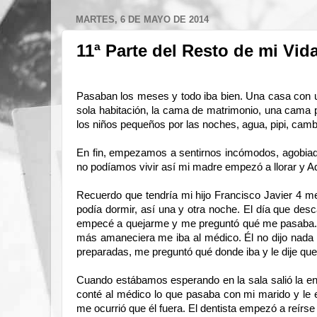
MARTES, 6 DE MAYO DE 2014
11ª Parte del Resto de mi Vida
Pasaban los meses y todo iba bien. Una casa con un
sola habitación, la cama de matrimonio, una cama p
los niños pequeños por las noches, agua, pipi, camb
En fin, empezamos a sentirnos incómodos, agobia
no podíamos vivir así mi madre empezó a llorar y Ad
Recuerdo que tendría mi hijo Francisco Javier 4 
podía dormir, así una y otra noche. El día que des
empecé a quejarme y me preguntó qué me pasaba. L
más amaneciera me iba al médico. Él no dijo nada p
preparadas, me preguntó qué donde iba y le dije que 
Cuando estábamos esperando en la sala salió la enf
conté al médico lo que pasaba con mi marido y le 
me ocurrió que él fuera. El dentista empezó a reírs