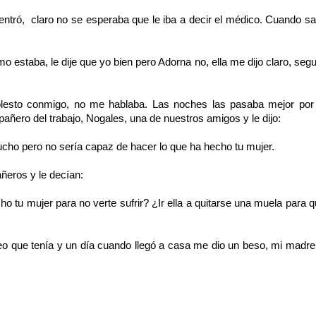
ar entró, claro no se esperaba que le iba a decir el médico. Cuando sa
staba, le dije que yo bien pero Adorna no, ella me dijo claro, seg
lesto conmigo, no me hablaba. Las noches las pasaba mejor por 
ñero del trabajo, Nogales, una de nuestros amigos y le dijo:
cho pero no sería capaz de hacer lo que ha hecho tu mujer.
ñeros y le decían:
o tu mujer para no verte sufrir? ¿Ir ella a quitarse una muela para 
ueo que tenía y un día cuando llegó a casa me dio un beso, mi madre