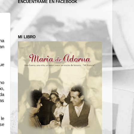
ENCUÉNTRAME EN FACEBOOK
MI LIBRO
una
tan
ue
 no
ño,
ada
ñas
 le
 se