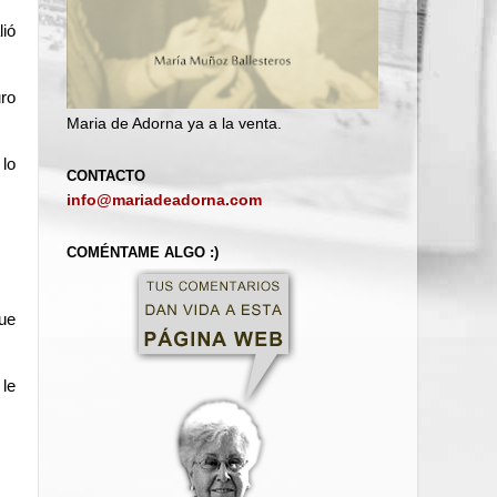
lió
uro
Maria de Adorna ya a la venta.
lo
CONTACTO
info@mariadeadorna.com
COMÉNTAME ALGO :)
que
 le