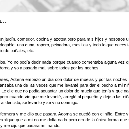
...
 jardín, comedor, cocina y azotea pero para mis hijos y nosotros 
legable, una cuna, ropero, peinadora, mesillas y todo lo que necesi
io de pañales, etc.
dos. Yo no podía decir nada porque cuando comentaba alguna vez q
orna y yo a pasarlo mal, sobre todos por las noches.
meses, Adorna empezó un día con dolor de muelas y por las noches
cansaba una de las veces que me levanté para dar el pecho a mi ni
e dije que no podía aguantar un dolor de muela que tenía y que n
ero cuando vio que me levanté, arreglé al pequeño y deje a las ni
al dentista, se levantó y se vino conmigo.
ermera y me dijo que pasara, Adorna se quedó con el niño. Entre y
explique que a mi no me dolía nada pero era de la única forma que
e y me dijo que pasara mi marido.