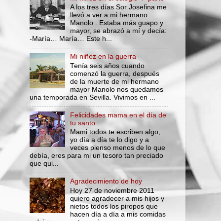
A los tres días Sor Josefina me
llevó a ver a mi hermano
Manolo . Estaba más guapo y
mayor, se abrazó a mí y decía:
-María… María… Este h...
Mi niñez en la guerra
Tenía seis años cuando
comenzó la guerra, después
de la muerte de mi hermano
mayor Manolo nos quedamos
una temporada en Sevilla. Vivimos en ...
Felicidades mama en el día de
tu santo
Mami todos te escriben algo,
yo día a día te lo digo y a
veces pienso menos de lo que
debía, eres para mi un tesoro tan preciado
que qui...
Agradecimiento de hoy
Hoy 27 de noviembre 2011
quiero agradecer a mis hijos y
nietos todos los piropos que
hacen día a día a mis comidas