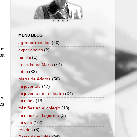
MENÚ BLOG
agradecimientos
(26)
que
experiencias
(2)
aba
familia
(1)
Felicidades María
(44)
fotos
(33)
María de Adorna
(50)
mi juventud
(47)
mi juventud en el teatro
(34)
 si
mi niñez
(19)
 es
mi niñez en el colegio
(13)
mi niñez en la guerra
(3)
mi vida
(100)
recetas
(6)