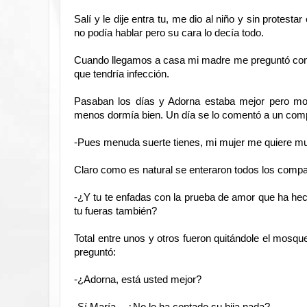
Salí y le dije entra tu, me dio al niño y sin protest
no podía hablar pero su cara lo decía todo.
Cuando llegamos a casa mi madre me preguntó como e
que tendría infección.
Pasaban los días y Adorna estaba mejor pero mo
menos dormía bien. Un día se lo comentó a un compa
-Pues menuda suerte tienes, mi mujer me quiere mu
Claro como es natural se enteraron todos los compa
-¿Y tu te enfadas con la prueba de amor que ha hech
tu fueras también?
Total entre unos y otros fueron quitándole el mosq
preguntó:
-¿Adorna, está usted mejor?
-Sí María... ¿No le ha contado su hija nada?