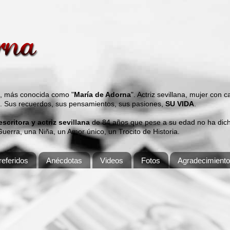
s, más conocida como "
María de Adorna
". Actriz sevillana, mujer con 
". Sus recuerdos, sus pensamientos, sus pasiones,
SU VIDA
.
 escritora y actriz sevillana
de 84 años que pese a su edad no ha dicho
erra, una Niña, un Amor único, un Trocito de Historia.
eferidos
Anécdotas
Videos
Fotos
Agradecimient