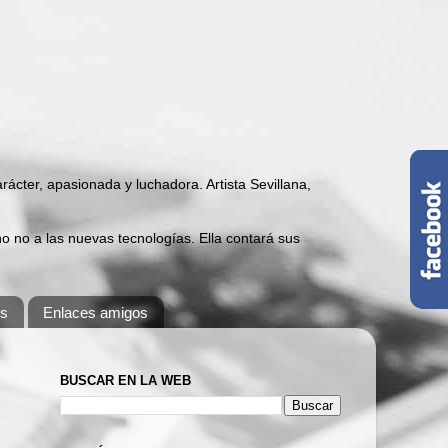
carácter, apasionada y luchadora. Artista Sevillana,
 no a las nuevas tecnologías. Ella contará sus
os
Enlaces amigos
BUSCAR EN LA WEB