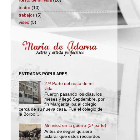
Resto de mi vida
(28)
teatro
(10)
trabajos
(5)
video
(5)
ENTRADAS POPULARES
27ª Parte del resto de mi
vida...
Fueron pasando los días, los
meses y llegó Septiembre, por
fin Margarita iba al colegio
cerca de su nueva casa. Fue el colegio de
la Borbo...
Mi niñez en la guerra (3ª parte)
Antes de seguir quisiera
aclarar que estos recuerdos