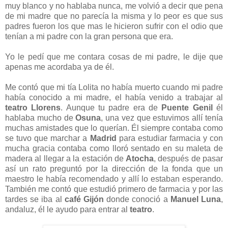
muy blanco y no hablaba nunca, me volvió a decir que pena
de mi madre que no parecía la misma y lo peor es que sus
padres fueron los que mas le hicieron sufrir con el odio que
tenían a mi padre con la gran persona que era.
Yo le pedí que me contara cosas de mi padre, le dije que
apenas me acordaba ya de él.
Me contó que mi tía Lolita no había muerto cuando mi padre
había conocido a mi madre, el había venido a trabajar al
teatro Llorens
. Aunque tu padre era de
Puente Genil
él
hablaba mucho de
Osuna
, una vez que estuvimos allí tenía
muchas amistades que lo querían. Él siempre contaba como
se tuvo que marchar a
Madrid
para estudiar farmacia y con
mucha gracia contaba como lloró sentado en su maleta de
madera al llegar a la estación de
Atocha
, después de pasar
así un rato preguntó por la dirección de la fonda que un
maestro le había recomendado y allí lo estaban esperando.
También me contó que estudió primero de farmacia y por las
tardes se iba al
café Gijón
donde conoció a
Manuel Luna
,
andaluz, él le ayudo para entrar al
teatro
.