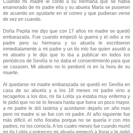
Cuando mi madre le contó a su hermana que se había
enamorado de mi padre ella y su abuela María se pusieron
de acuerdo en ayudarle en el correo y que pudieran verse
de vez en cuando.
Doña Pepita me dijo que con 17 años mi madre se quedó
embarazada. Fue cuando empezó la guerra y el odio a mi
padre pero su hermana y su abuela le escribieron
inmediatamente a mi padre y un tío mío fue quien asustó a
mi abuelo y le dijo que lo iba a publicar en todos los
periódicos de Sevilla si no daba el consentimiento para que
se casasen. Mi abuelo no lo perdonó ni en la hora de su
muerte.
Al quedarse mi madre embarazada se quedó en Sevilla en
casa de su abuela y a los 18 meses mi padre vino a
recogerlos a los dos, mi tía Lolita ya estaba muy enferma y
le pidió que no se lo llevara hasta que fuera un poco mayor,
a mi padre le dió lastima y acordaron dejarlo un año mas
pero mi madre si se fue con mi padre. Al año siguiente fue
más difícil, el niño lloraba porque no se quería ir con mis
padres, no los conocía. A los cuatro meses fue cuando murió
mi tía Lolita y entonces mi abuela empezó a llorar y le pidió