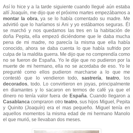
Así lo hice y a la tarde siguiente cuando llegué aún estaba
allí Joaquín, me dijo que el próximo martes empezábamos a
montar la obra
, ya se lo había comentado su madre. Me
advirtió que lo haríamos si Ani y yo estábamos seguras. Él
se marchó y nos quedamos las tres en la habitación de
doña Pepita, ella empezó diciéndome que le daba mucha
pena de mi madre, no parecía la misma que ella había
conocido, ahora se daba cuenta lo que había sufrido por
culpa de la maldita guerra. Me dijo que no comprendía como
no se fueron de España. Yo le dije que no pudieron por la
muerte de mi hermano, ella no se acordaba de eso. Yo le
pregunté como ellos pudieron marcharse a lo que me
contestó que lo vendieron todo,
sastrería
,
teatro
, los
decorados
, todo. Lo convirtieron en joyas, principalmente
en diamantes y lo sacaron en termos de café ya que el
dinero no tenía valor fuera de
España
. Cuando llegaron a
Casablanca
compraron otro
teatro
, sus hijos Miguel, Pepita
y Quinito (Joaquín) era el mas pequeño. Miguel tenía en
aquellos momentos la misma edad de mi hermano Manolo
el que murió, se llevaban dos meses.